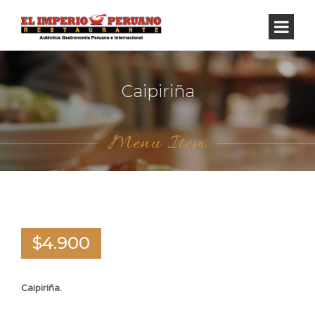
Caipiriña
Menu Item
$4.900
Caipiriña.