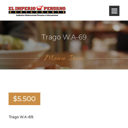
Trago W.A-69
Menu Item
$5.500
Trago W.A-69.